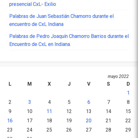
presencial CxL- Exilio
Palabras de Juan Sebastián Chamorro durante el
encuentro de CxL Indiana
Palabras de Pedro Joaquín Chamorro Barrios durante el
Encuentro de CxL en Indiana.
mayo 2022
L
M
X
J
V
S
D
1
2
3
4
5
6
7
8
9
10
11
12
13
14
15
16
17
18
19
20
21
22
23
24
25
26
27
28
29